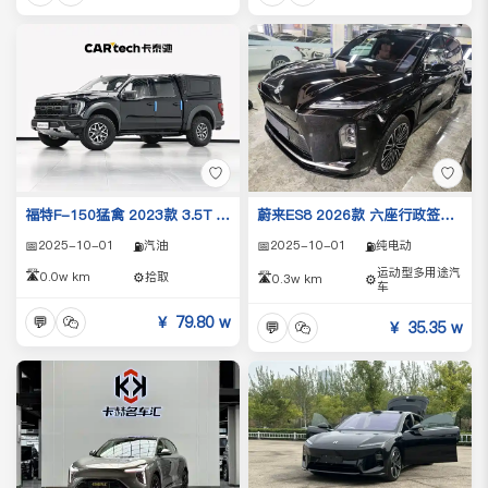
♡
♡
蔚来ES8 2026款 六座行政签名版
福特F-150猛禽 2023款 3.5T 猛禽
📅
2025-10-01
纯电动
📅
2025-10-01
汽油
⛽
⛽
运动型多用途汽
🛣️
0.0w km
⚙️
拾取
🛣️
0.3w km
⚙️
车
💬
￥ 79.80 w
💬
￥ 35.35 w