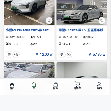
♡
♡
仰望U7 2025款 EV 五座豪华版
小鹏MONA M03 2025款 502 长续航 Max
📅
2025-08-01
纯电动
📅
2025-08-01
纯电动
⛽
⛽
🛣️
🛣️
0.8w km
⚙️
轿车
0.3w km
⚙️
轿车
💬
￥ 57.80 w
💬
￥ 12.00 w
首页
车
配件
购物车
我的
♡
♡
深蓝L07 2025款 230Ultra 深蓝智驾AD PRO增程版
荣威i5 2023款 1.5L CVT豪华版