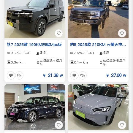
♡
♡
钛7 2025款 190KM四驱Max版
豹5 2025款 210KM 云辇天神Ultra版
📅
2025-11-01
插混
📅
2025-11-01
插混
⛽
⛽
运动型多用途汽
运动型多用途汽
🛣️
🛣️
0.3w km
⚙️
0.1w km
⚙️
车
车
💬
￥ 21.38 w
💬
￥ 27.60 w
♡
♡