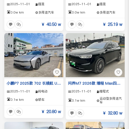
📅
2025-11-01
插混
📅
2025-11-01
插混
⛽
⛽
🛣️
🛣️
0.0w km
⚙️
多用途汽车
0.0w km
⚙️
多用途汽车
💬
￥ 40.50 w
💬
￥ 25.19 w
♡
♡
小鹏P7 2025款 702 长续航 Ultra
问界M7 2026款 增程 Max四驱版 5座
📅
2025-11-01
纯电动
📅
2025-11-01
增程式
⛽
⛽
运动型多用途汽
🛣️
0.1w km
⚙️
轿车
🛣️
0.1w km
⚙️
车
💬
￥ 20.80 w
💬
￥ 32.80 w