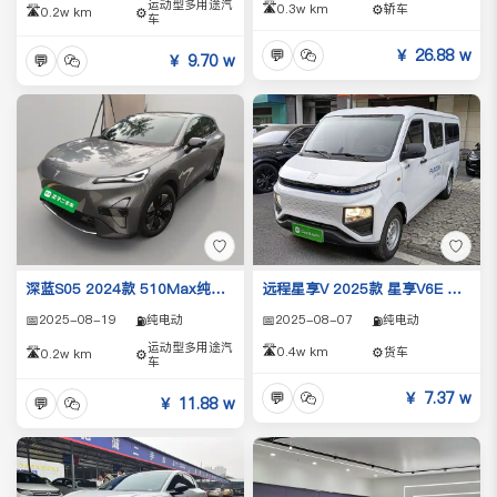
运动型多用途汽
🛣️
0.3w km
⚙️
轿车
🛣️
0.2w km
⚙️
车
💬
￥ 26.88 w
💬
￥ 9.70 w
♡
♡
深蓝S05 2024款 510Max纯电版
远程星享V 2025款 星享V6E 玄武创富版Ⅰ
📅
2025-08-19
纯电动
📅
2025-08-07
纯电动
⛽
⛽
运动型多用途汽
🛣️
0.4w km
⚙️
货车
🛣️
0.2w km
⚙️
车
💬
￥ 7.37 w
💬
￥ 11.88 w