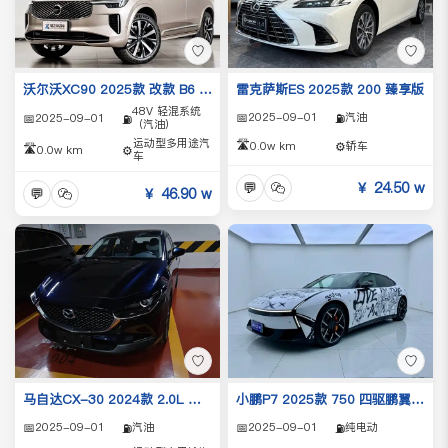
♡
♡
雷克萨斯ES 2025款 200 臻享版
沃尔沃XC90 2025款 改款 B6 智远豪华版 6座
48V 轻混系统
📅
2025-09-01
汽油
📅
2025-09-01
⛽
⛽
（汽油）
运动型多用途汽
🛣️
0.0w km
⚙️
轿车
🛣️
0.0w km
⚙️
车
💬
￥ 24.50 w
💬
￥ 46.90 w
♡
♡
小鹏P7 2025款 750 四驱鹏翼 Ultra
马自达CX-30 2024款 2.0L 自动尚悦型
📅
2025-09-01
纯电动
📅
2025-09-01
汽油
⛽
⛽