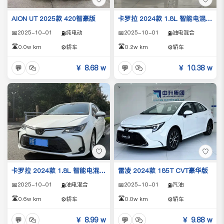
AION UT 2025款 420智豪版
卡罗拉 2024款 1.8L 智能电混双擎 精英版
📅
2025-10-01
纯电动
📅
2025-10-01
油电混合
⛽
⛽
🛣️
🛣️
0.0w km
⚙️
轿车
0.2w km
⚙️
轿车
💬
￥ 8.68 w
💬
￥ 10.38 w
♡
♡
卡罗拉 2024款 1.8L 智能电混双擎 先锋版
雷凌 2024款 185T CVT豪华版
📅
2025-10-01
油电混合
📅
2025-10-01
汽油
⛽
⛽
🛣️
🛣️
0.6w km
⚙️
轿车
0.0w km
⚙️
轿车
💬
￥ 8.99 w
💬
￥ 9.88 w