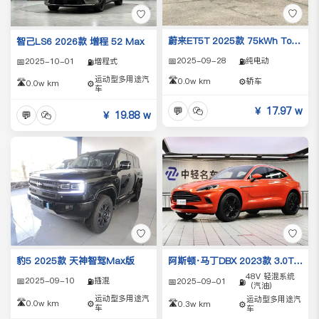
♡
♡
蔚来ET5T 2025款 75kWh Touring
智己LS6 2026款 增程 52 Max
📅
2025-09-28
纯电动
📅
2025-10-01
增程式
⛽
⛽
运动型多用途汽
🛣️
0.0w km
⚙️
轿车
🛣️
0.0w km
⚙️
车
💬
￥ 17.97 w
💬
￥ 19.88 w
♡
♡
豹5 2025款 天神智驾Max版
阿斯顿·马丁DBX 2023款 3.0T STRAIGHT-SIX
48V 轻混系统
📅
2025-09-10
插混
📅
2025-09-01
⛽
⛽
（汽油）
运动型多用途汽
运动型多用途汽
🛣️
🛣️
0.0w km
⚙️
0.3w km
⚙️
车
车