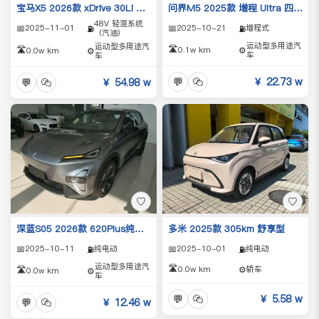
宝马X5 2026款 xDrive 30Li 尊享型M运动曜夜套装
问界M5 2025款 增程 Ultra 四驱版
48V 轻混系统
📅
2025-10-21
增程式
📅
2025-11-01
⛽
⛽
（汽油）
运动型多用途汽
运动型多用途汽
🛣️
🛣️
0.1w km
⚙️
0.0w km
⚙️
车
车
💬
￥ 22.73 w
💬
￥ 54.98 w
♡
♡
深蓝S05 2026款 620Plus纯电版
多米 2025款 305km 舒享型
📅
2025-10-11
纯电动
📅
2025-10-01
纯电动
⛽
⛽
运动型多用途汽
🛣️
0.0w km
⚙️
轿车
🛣️
0.0w km
⚙️
车
💬
￥ 5.58 w
💬
￥ 12.46 w