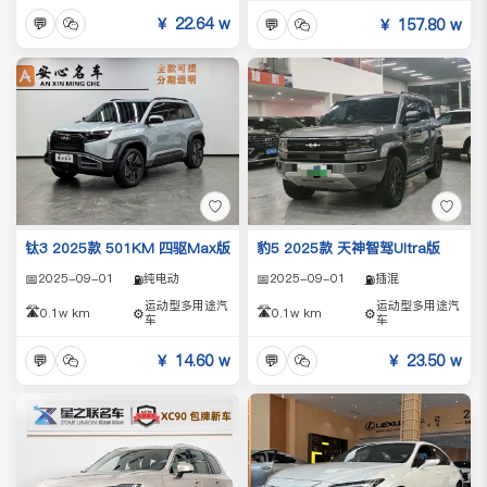
💬
￥ 22.64 w
💬
￥ 157.80 w
♡
♡
钛3 2025款 501KM 四驱Max版
豹5 2025款 天神智驾Ultra版
📅
2025-09-01
纯电动
📅
2025-09-01
插混
⛽
⛽
运动型多用途汽
运动型多用途汽
🛣️
🛣️
0.1w km
⚙️
0.1w km
⚙️
车
车
💬
￥ 14.60 w
💬
￥ 23.50 w