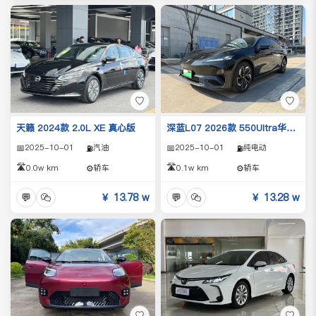
♡
♡
天籁 2024款 2.0L XE 真心版
深蓝L07 2026款 550Ultra华为乾崑ADS SE版
📅
2025-10-01
汽油
📅
2025-10-01
纯电动
⛽
⛽
🛣️
🛣️
0.0w km
⚙️
轿车
0.1w km
⚙️
轿车
💬
￥ 13.78 w
💬
￥ 13.28 w
♡
♡