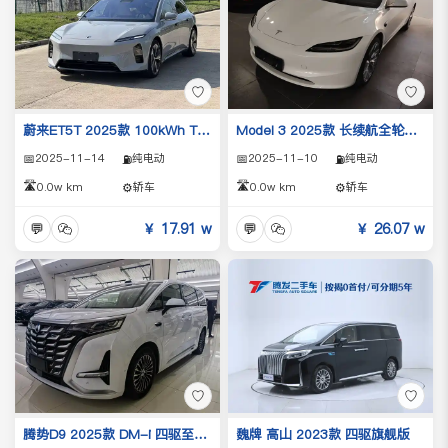
♡
♡
蔚来ET5T 2025款 100kWh Touring
Model 3 2025款 长续航全轮驱动版
📅
2025-11-14
纯电动
📅
2025-11-10
纯电动
⛽
⛽
🛣️
🛣️
0.0w km
⚙️
轿车
0.0w km
⚙️
轿车
💬
￥ 17.91 w
💬
￥ 26.07 w
♡
♡
腾势D9 2025款 DM-i 四驱至尊型
魏牌 高山 2023款 四驱旗舰版