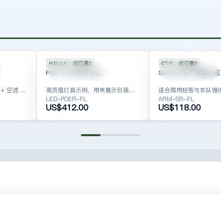
TIGGO8
SPU-CHS-
SPU-LGT-3108
POER
4103
HELLA
起订量2
CTR
起订量6
LED-POER-FL
ARM-SR-FL
Poer LED 前灯总成
Sunray 前下摆臂总成
围绕基础保养打造的机滤 + 空滤 + 空调滤展示组合。
高货值灯具示例，用来展示包装、仓配与配置限制信息。
LED-POER-FL
ARM-SR-FL
US$412.00
US$118.00