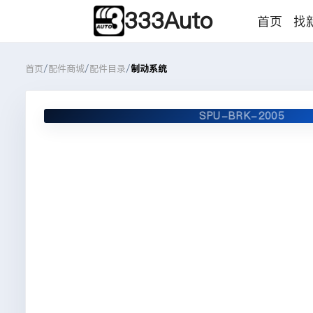
333Auto
首页
找
首页
/
配件商城
/
配件目录
/
制动系统
SPU-BRK-2005