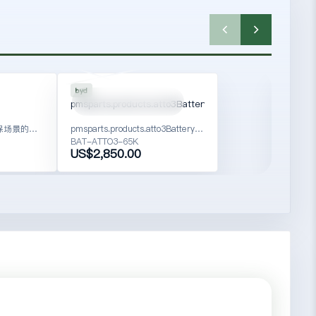
SUNRAY
SPU
SPU-BAT-5010
ATTO3
301
byd
geely
BAT-ATTO3-65K
TU
pmsparts.products.atto3Battery.name
pmspar
适合商用轻客与车队维保场景的底盘件展示样板。
pmsparts.products.atto3Battery.subtitle
BAT-ATTO3-65K
TUR-C
US$2,850.00
US$4